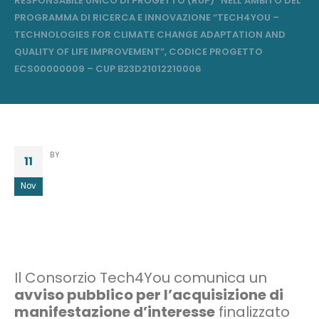
RESPONSABILE UNICO DI PROGETTO (RUP)” NELL’AMBITO DEL
PROGRAMMA DI RICERCA E INNOVAZIONE “TECH4YOU –
TECHNOLOGIES FOR CLIMATE CHANGE ADAPTATION AND
QUALITY OF LIFE IMPROVEMENT”, CODICE PROGETTO
ECS00000009 – CUP B23D21012210006
BY
11
Nov
Il Consorzio Tech4You comunica un
avviso pubblico per l’acquisizione di
manifestazione d’interesse
finalizzato