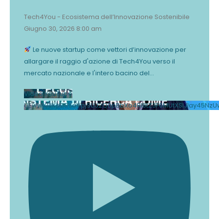
Tech4You - Ecosistema dell’Innovazione Sostenibile
Giugno 30, 2026 8:00 am
Le nuove startup come vettori d’innovazione per
allargare il raggio d'azione di Tech4You verso il
mercato nazionale e l'intero bacino del
...
Video YouTube
UEwwX1JXdDRsaVpjSUJ2Q0pBbXo4Rl8tZ3F6MUtXSlJlay45Nz