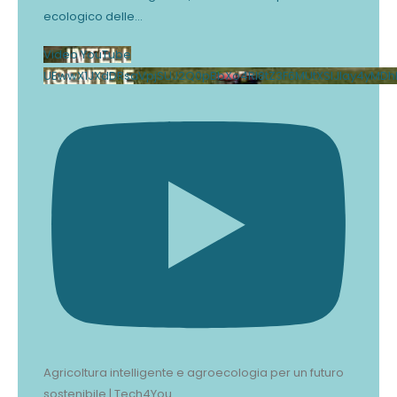
ecologico delle
...
Video YouTube
UEwwX1JXdDRsaVpjSUJ2Q0pBbXo4Rl8tZ3F6MUtXSlJlay4yMDh
Agricoltura intelligente e agroecologia per un futuro
sostenibile | Tech4You