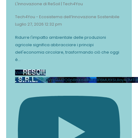
L'Innovazione di ReSoil | Tech4You
Tech4You - Ecosistema dell’Innovazione Sostenibile
Luglio 27, 2026 12:32 pm
Ridurre l'impatto ambientale delle produzioni
agricole significa abbracciare i principi
dell'economia circolare, trasformando ciò che oggi
è
...
Video YouTube
UEwwX1JXdDRsaVpjSUJ2Q0pBbXo4Rl8tZ3F6MUtXSlJlay43MTI