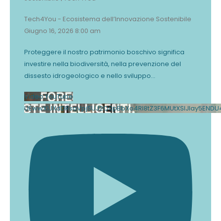
Tech4You - Ecosistema dell’Innovazione Sostenibile
Giugno 16, 2026 8:00 am
Proteggere il nostro patrimonio boschivo significa
investire nella biodiversità, nella prevenzione del
dissesto idrogeologico e nello sviluppo
...
Video YouTube
UEwwX1JXdDRsaVpjSUJ2Q0pBbXo4Rl8tZ3F6MUtXSlJlay5END