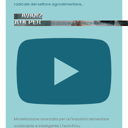
radicale del settore agroalimentare,
...
Video YouTube
UEwwX1JXdDRsaVpjSUJ2Q0pBbXo4Rl8tZ3F6MUtXSlJlay5GM0
Modellazione avanzata per un'industria alimentare
sostenibile e intelligente | Tech4You