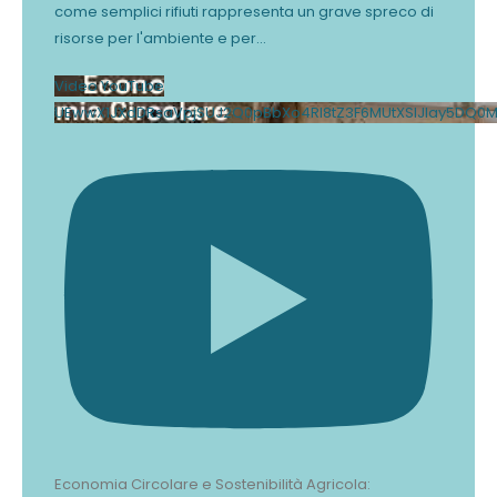
come semplici rifiuti rappresenta un grave spreco di
risorse per l'ambiente e per
...
Video YouTube
UEwwX1JXdDRsaVpjSUJ2Q0pBbXo4Rl8tZ3F6MUtXSlJlay5DQ
Economia Circolare e Sostenibilità Agricola: