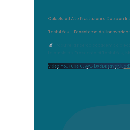
Calcolo ad Alte Prestazioni e Decision In
Tech4You - Ecosistema dell’Innovazione
Tradurre la ricerca accademica d'eccel
Le parole del Presidente di Tech4You, Ma
Video YouTube UEwwX1JXdDRsaVpjSl