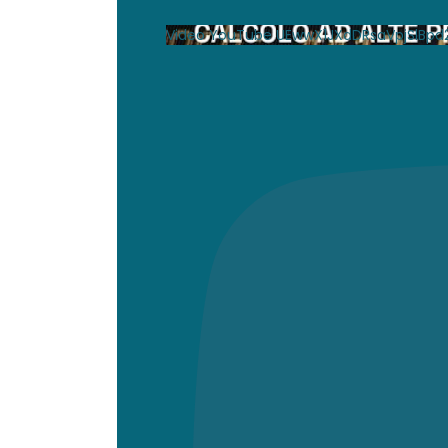
Video YouTube UEwwX1JXdDRsaVpjSl