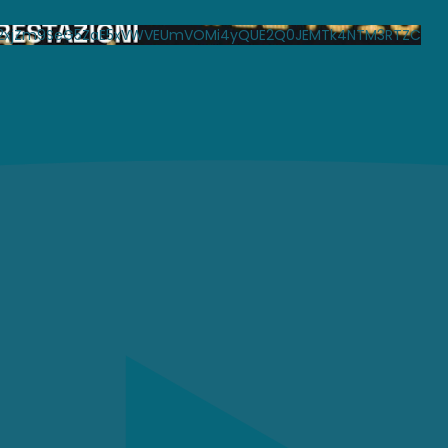
Bpd2xjZm9SeG5ZaE5xVWVEUmVOMi4yQUE2Q0JEMTk4NTM3RTZC