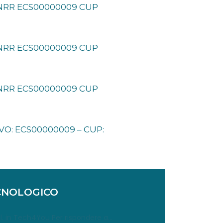
 PNRR ECS00000009 CUP
 PNRR ECS00000009 CUP
 PNRR ECS00000009 CUP
VO: ECS00000009 – CUP:
CNOLOGICO
r.l. in Tech4You Per rispondere a
...