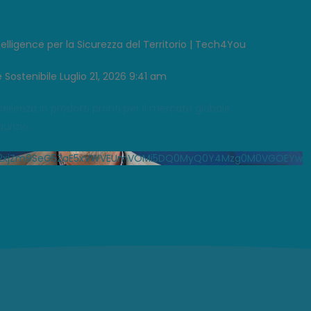
telligence per la Sicurezza del Territorio | Tech4You
 Sostenibile
Luglio 21, 2026 9:41 am
lenza in prodotti pronti per il mercato globale.
urizio
...
Bpd2xjZm9SeG5ZaE5xVWVEUmVOMi5DQ0MyQ0Y4Mzg0M0VGOEYw