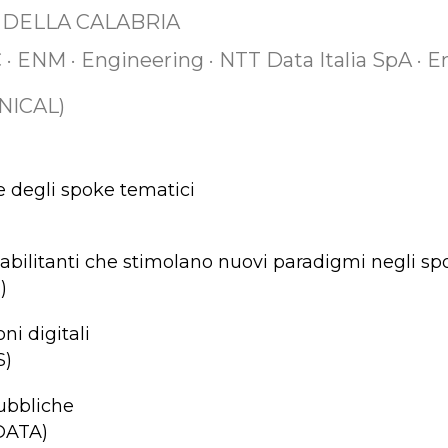
 DELLA CALABRIA
C · ENM · Engineering · NTT Data Italia SpA ·
UNICAL)
ze degli spoke tematici
i abilitanti che stimolano nuovi paradigmi negli s
)
ni digitali
S)
pubbliche
 DATA)