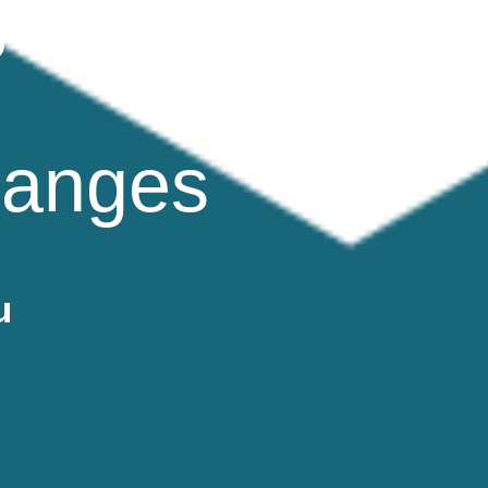
e,
hanges
u