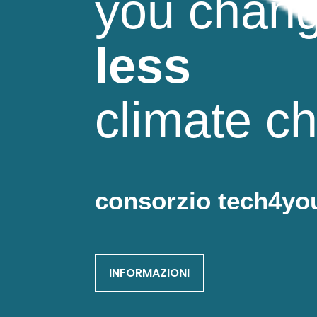
you chang
less
climate c
consorzio tech4yo
INFORMAZIONI