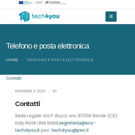
Telefono e posta elettronica
HOME
TELEFONO E POSTA ELETTRONICA
Contatti
NOVEMBRE 9, 2023
BY
Contatti
Sede Legale Via P. Bucci, snc 87036 Rende (CS)
Italy INVIA UNA EMAIL
segreteria@ecs-
tech4you.it
pec:
tech4you@pec.it