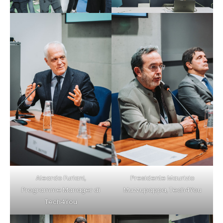
Aleardo Furlani,
Presidente Maurizio
Programme Manager di
Muzzupappa, Tech4You
Tech4You