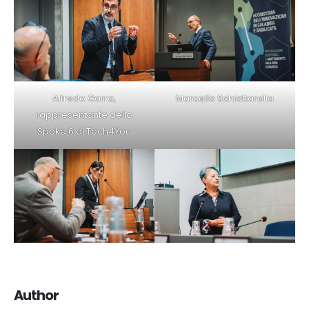
Alfredo Garro,
Marcello Schiattarella
rappresentante dello
Spoke 6 di Tech4You
Author