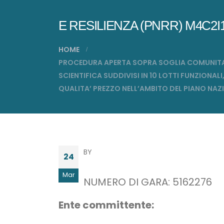
E RESILIENZA (PNRR) M4C2
HOME
PROCEDURA APERTA SOPRA SOGLIA COMUNITARIA 
SCIENTIFICA SUDDIVISI IN 10 LOTTI FUNZION
QUALITA’ PREZZO NELL’AMBITO DEL PIANO NA
BY
24
Mar
NUMERO DI GARA: 5162276
Ente committente: