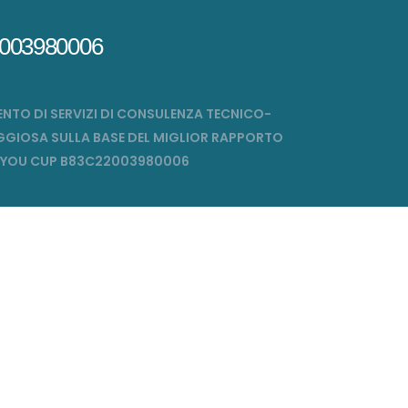
003980006
MENTO DI SERVIZI DI CONSULENZA TECNICO-
TAGGIOSA SULLA BASE DEL MIGLIOR RAPPORTO
CH4YOU CUP B83C22003980006