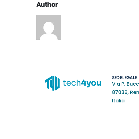
Author
SEDE LEGALE
Via P. Bucc
87036, Re
Italia