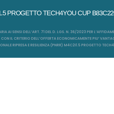
I1.5 PROGETTO TECH4YOU CUP B83C22
AI SENSI DELL’ART. 71 DEL D. LGS. N. 36/2023 PER L’AFFIDA
ALI, CON IL CRITERIO DELL’OFFERTA ECONOMICAMENTE PIU’ VAN
ZIONALE RIPRESA E RESILIENZA (PNRR) M4C2I1.5 PROGETTO TE