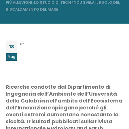
PIÙ ALLUVIONI. LO STUDIO DI TECH4YOU SVELA IL RUOLO DEL
RISCALDAMENTO DEL MARE
BY
18
Mag
Ricerche condotte dal Dipartimento di
Ingegneria dell’Ambiente dell’Università
della Calabria nell’ambito dell’Ecosistema
dell’Innovazione spiegano perché gli
eventi estremi aumentano nonostante la
siccità. I risultati pubblicati sulla rivista
internazionale Hydrology and Earth