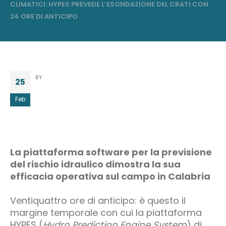
CLIMATICI: HYPES PREVEDE L’ESONDAZIONE DEL CRATI CON
24 ORE DI ANTICIPO
BY
25
Feb
La piattaforma software per la previsione
del rischio idraulico dimostra la sua
efficacia operativa sul campo in Calabria
Ventiquattro ore di anticipo: è questo il
margine temporale con cui la piattaforma
HYPES (
Hydro Prediction Engine System
) di