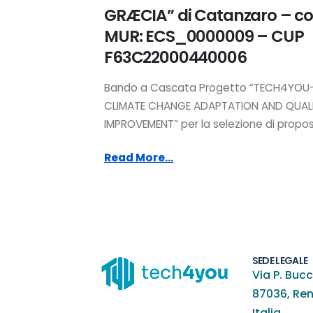
GRÆCIA” di Catanzaro – co
MUR: ECS_0000009 – CUP
F63C22000440006
Bando a Cascata Progetto “TECH4YOU
CLIMATE CHANGE ADAPTATION AND QUALIT
IMPROVEMENT” per la selezione di propost
Read More...
SEDE LEGALE
Via P. Bucc
87036, Re
Italia