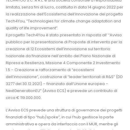
TECH4YOU S.C. A R.L. è una società consortile a responsabilità
limitata, senza fini di lucro, costituita in data 14 giugno 2022 per
la realizzazione dell’Ecosistema dell’innovazione del progetto
Tech4You, “Technologies for climate change adaptation and
quality of life improvement”.
Il progetto Tech4You è stato presentato in risposta all’ “Avviso
pubblico per la presentazione di Proposte di intervento per la
creazione di 12 Ecosistemi dell’innovazione sul territorio
nazionale da finanziare nell’ambito del Piano Nazionale di
Ripresa e Resilienza, Missione 4 Componente 2 Investimento
1.5 – Creazione e rafforzamento di “ecosistemi
dell’innovazione”, costruzione di “leader territoriali di R&S” (DD
3277 del 30.12.2021) – finanziato dall’Unione europea –
NextGenerationEU” (Avviso ECS) e prevede un contributo di
circa € 119.000.000.
L’Avviso ECS prevede una struttura di governance dei progetti
finanziati di tipo “hub/spoke”, in cui l’hub gestisce la parte
amministrativa e opera da interfaccia con il MUR, mentre gli