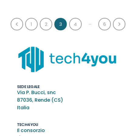
…
1
2
3
4
6
SEDE LEGALE
Via P. Bucci, snc
87036, Rende (CS)
Italia
TECH4YOU
Il consorzio